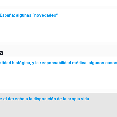
n España: algunas “novedades”
a
entidad biológica, y la responsabilidad médica: algunos caso
 el derecho a la disposición de la propia vida