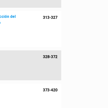
cción del
313-327
6
328-372
373-420