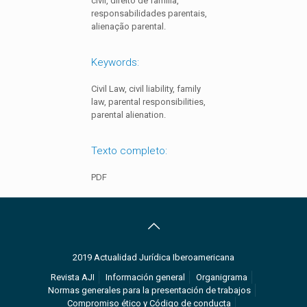
civil, direito de família,
responsabilidades parentais,
alienação parental.
Keywords:
Civil Law, civil liability, family
law, parental responsibilities,
parental alienation.
Texto completo:
PDF
2019 Actualidad Jurídica Iberoamericana
Revista AJI
Información general
Organigrama
Normas generales para la presentación de trabajos
Compromiso ético y Código de conducta