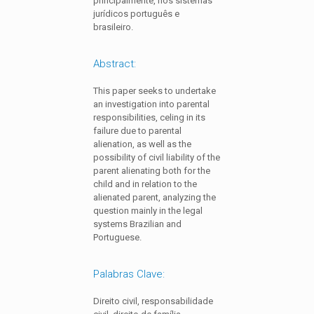
principalmente, nos sistemas
jurídicos português e
brasileiro.
Abstract:
This paper seeks to undertake
an investigation into parental
responsibilities, celing in its
failure due to parental
alienation, as well as the
possibility of civil liability of the
parent alienating both for the
child and in relation to the
alienated parent, analyzing the
question mainly in the legal
systems Brazilian and
Portuguese.
Palabras Clave:
Direito civil, responsabilidade