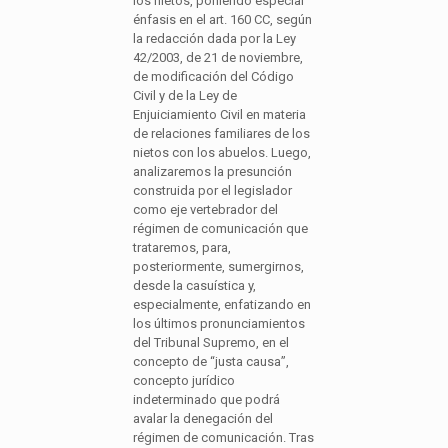
los nietos, poniendo especial
énfasis en el art. 160 CC, según
la redacción dada por la Ley
42/2003, de 21 de noviembre,
de modificación del Código
Civil y de la Ley de
Enjuiciamiento Civil en materia
de relaciones familiares de los
nietos con los abuelos. Luego,
analizaremos la presunción
construida por el legislador
como eje vertebrador del
régimen de comunicación que
trataremos, para,
posteriormente, sumergirnos,
desde la casuística y,
especialmente, enfatizando en
los últimos pronunciamientos
del Tribunal Supremo, en el
concepto de “justa causa”,
concepto jurídico
indeterminado que podrá
avalar la denegación del
régimen de comunicación. Tras