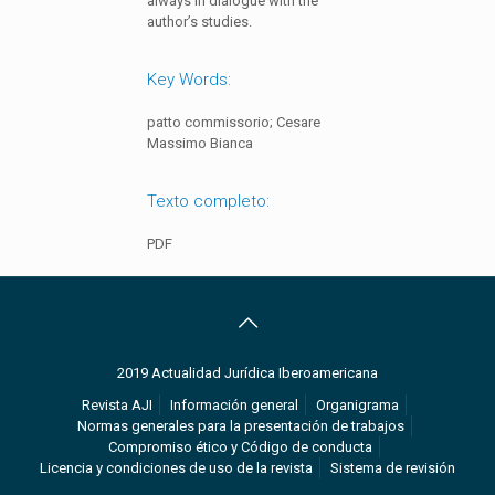
always in dialogue with the
author’s studies.
Key Words:
patto commissorio; Cesare
Massimo Bianca
Texto completo:
PDF
2019 Actualidad Jurídica Iberoamericana
Revista AJI
Información general
Organigrama
Normas generales para la presentación de trabajos
Compromiso ético y Código de conducta
Licencia y condiciones de uso de la revista
Sistema de revisión