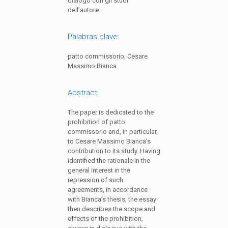
dialogo con gli studi
dell’autore.
Palabras clave:
patto commissorio; Cesare
Massimo Bianca
Abstract:
The paper is dedicated to the
prohibition of patto
commissorio and, in particular,
to Cesare Massimo Bianca’s
contribution to its study. Having
identified the rationale in the
general interest in the
repression of such
agreements, in accordance
with Bianca’s thesis, the essay
then describes the scope and
effects of the prohibition,