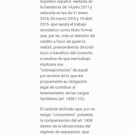
Supremo español -sentada en
la Sentencia de 14 julio 2011 y
reiterada en las de 31 enero
2014, 26 marzo 2015 y 14 abril
2015- que reputa el trabajo
doméstico como título formal
que, per se, crea un derecho de
crédito a favor de quien lo
realizó, prescindiendo de todo
lucro o beneficio del consorte
a resultas de que ese trabajo
implicara una
"sobreaportación" de aquél,
por encima de lo que era
propiamente su obligación
legal de contribuir al
levantamiento de las cargas
familiares (art. 1438.1 CC).
El carácter anómalo que, por su
sesgo “comunitario”, presenta
la compensación del art. 1438
dentro de la idiosincrasia del
régimen de separación -que