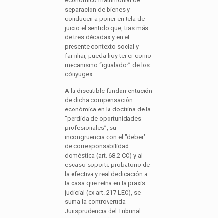
económico matrimonial de
separación de bienes y
conducen a poner en tela de
juicio el sentido que, tras más
de tres décadas y en el
presente contexto social y
familiar, pueda hoy tener como
mecanismo “igualador” de los
cónyuges.
A la discutible fundamentación
de dicha compensación
económica en la doctrina de la
“pérdida de oportunidades
profesionales”, su
incongruencia con el "deber"
de corresponsabilidad
doméstica (art. 68.2 CC) y al
escaso soporte probatorio de
la efectiva y real dedicación a
la casa que reina en la praxis
judicial (ex art. 217 LEC), se
suma la controvertida
Jurisprudencia del Tribunal