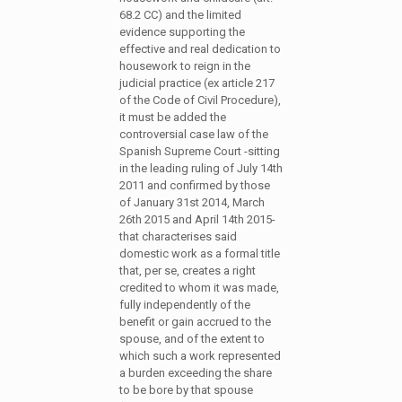
68.2 CC) and the limited
evidence supporting the
effective and real dedication to
housework to reign in the
judicial practice (ex article 217
of the Code of Civil Procedure),
it must be added the
controversial case law of the
Spanish Supreme Court -sitting
in the leading ruling of July 14th
2011 and confirmed by those
of January 31st 2014, March
26th 2015 and April 14th 2015-
that characterises said
domestic work as a formal title
that, per se, creates a right
credited to whom it was made,
fully independently of the
benefit or gain accrued to the
spouse, and of the extent to
which such a work represented
a burden exceeding the share
to be bore by that spouse