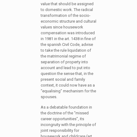
value that should be assigned
to domestic work. The radical
transformation of the socio-
economic structure and cultural
values since housework
compensation was introduced
in 1981 in the art. 1438 in fine of
the spanish Civil Code, advise
to take the rule liquidation of
the matrimonial regime of
separation of property into
account and lead to put into
question the sense that, in the
present social and family
context, it could now have as a
“equalising” mechanism for the
spouses.
As a debatable foundation in
the doctrine of the “missed
career opportunities”, its
incongruity with the principle of
joint responsibility for
housework and childcare (art.