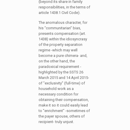
(beyond its share in family
responsibilities, in the terms of
article 1438.1 Civil Code).
The anomalous character, for
his “communitarian” bias,
presents compensation (art.
1438) within the idiosyncrasy
of the property separation
regime -which may well
become a pure chimera- and,
on the other hand, the
paradoxical requirement -
highlighted by the SSTS 26
March 2015 and 14 April 2015-
of "exclusivity" (full-time) of
household work as a
necessary condition for
obtaining their compensation,
make it so it could easily lead
to "enrichment" -sometimes of
the payer spouse, others of
recipient- truly unjust.