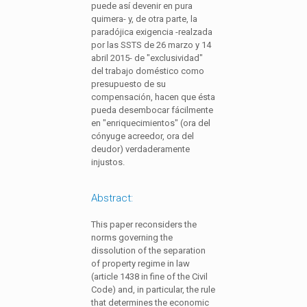
puede así devenir en pura
quimera- y, de otra parte, la
paradójica exigencia -realzada
por las SSTS de 26 marzo y 14
abril 2015- de "exclusividad"
del trabajo doméstico como
presupuesto de su
compensación, hacen que ésta
pueda desembocar fácilmente
en "enriquecimientos" (ora del
cónyuge acreedor, ora del
deudor) verdaderamente
injustos.
Abstract:
This paper reconsiders the
norms governing the
dissolution of the separation
of property regime in law
(article 1438 in fine of the Civil
Code) and, in particular, the rule
that determines the economic