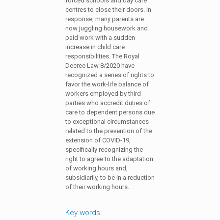
forced schools and day care
centres to close their doors. In
response, many parents are
now juggling housework and
paid work with a sudden
increase in child care
responsibilities. The Royal
Decree Law 8/2020 have
recognized a series of rights to
favor the work-life balance of
workers employed by third
parties who accredit duties of
care to dependent persons due
to exceptional circumstances
related to the prevention of the
extension of COVID-19,
specifically recognizing the
right to agree to the adaptation
of working hours and,
subsidiarily, to be in a reduction
of their working hours.
Key words: