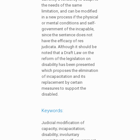
the needs of the same
limitation, and can be modified
in a new process if the physical
or mental conditions and self-
government of the incapable,
since the sentence does not
have the efficacy of res
judicata. Although it should be
noted that a Draft Law on the
reform of the legislation on
disability has been presented
which proposes the elimination
of incapacitation and its
replacement by certain
measures to support the
disabled.
Keywords:
Judicial modification of
capacity; incapacitation;
disability; involuntary