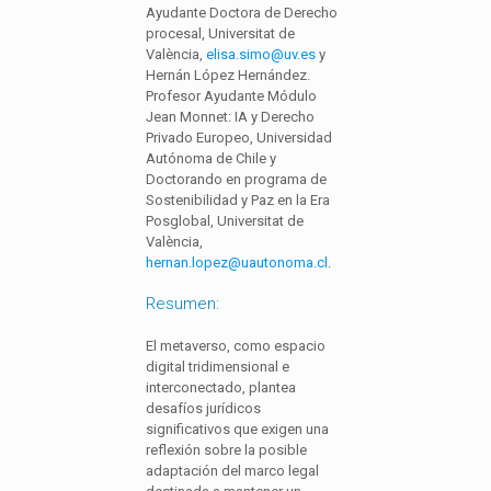
Ayudante Doctora de Derecho
procesal, Universitat de
València,
elisa.simo@uv.es
y
Hernán López Hernández.
Profesor Ayudante Módulo
Jean Monnet: IA y Derecho
Privado Europeo, Universidad
Autónoma de Chile y
Doctorando en programa de
Sostenibilidad y Paz en la Era
Posglobal, Universitat de
València,
hernan.lopez@uautonoma.cl
.
Resumen:
El metaverso, como espacio
digital tridimensional e
interconectado, plantea
desafíos jurídicos
significativos que exigen una
reflexión sobre la posible
adaptación del marco legal