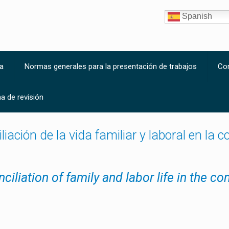
Spanish
a
Normas generales para la presentación de trabajos
Co
a de revisión
iación de la vida familiar y laboral en la 
ciliation of family and labor life in the c