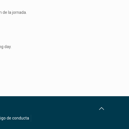
n de la jornada.
ng day.
igo de conducta