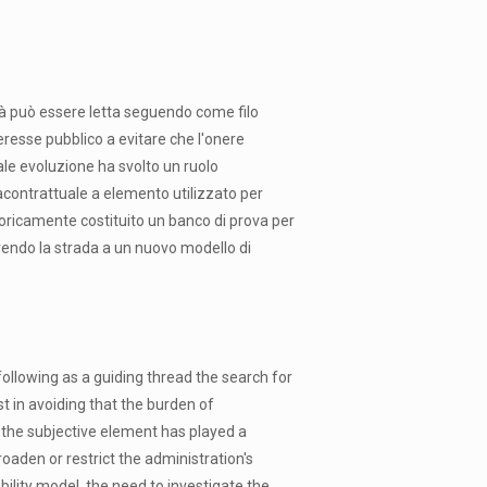
ità può essere letta seguendo come filo
eresse pubblico a evitare che l'onere
ale evoluzione ha svolto un ruolo
contrattuale a elemento utilizzato per
storicamente costituito un banco di prova per
prendo la strada a un nuovo modello di
 following as a guiding thread the search for
t in avoiding that the burden of
 the subjective element has played a
roaden or restrict the administration's
bility model, the need to investigate the