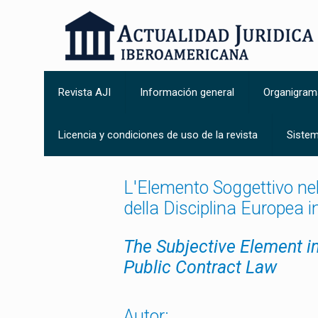
Revista AJI
Información general
Organigram
Licencia y condiciones de uso de la revista
Sistem
L'Elemento Soggettivo nel
della Disciplina Europea i
The Subjective Element in
Public Contract Law
Autor: