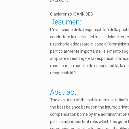
Gianlorenzo IOANNIDES
Resumen:
L'evoluzione della responsabilità della pubb
conduttore la ricerca del miglior bilanciame
risarcitorio addossato in capo all'amministr
particolarmente importante l'elemento sogg
ampliare o restringere la responsabilità risa
modificare il modello di responsabilità, la 
responsabilità.
Abstract:
The evolution of the public administration's 
the best balance between the injured privat
compensation borne by the administration un
particularly important role, which has gone 
compensatory liability. In the area of public