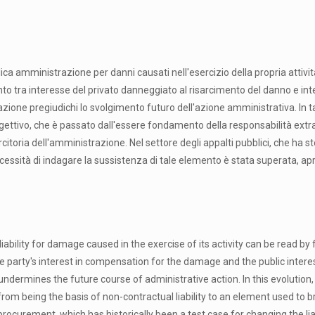
lica amministrazione per danni causati nell'esercizio della propria attiv
nto tra interesse del privato danneggiato al risarcimento del danno e int
azione pregiudichi lo svolgimento futuro dell'azione amministrativa. In t
ettivo, che è passato dall'essere fondamento della responsabilità extra
rcitoria dell'amministrazione. Nel settore degli appalti pubblici, che ha 
necessità di indagare la sussistenza di tale elemento è stata superata, a
liability for damage caused in the exercise of its activity can be read by
e party's interest in compensation for the damage and the public interes
dermines the future course of administrative action. In this evolution,
from being the basis of non-contractual liability to an element used to b
 procurement, which has historically been a test case for changing the lia