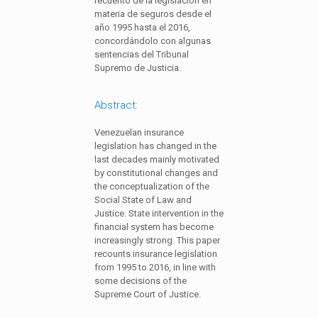
recuento de la legislación en
materia de seguros desde el
año 1995 hasta el 2016,
concordándolo con algunas
sentencias del Tribunal
Supremo de Justicia.
Abstract:
Venezuelan insurance
legislation has changed in the
last decades mainly motivated
by constitutional changes and
the conceptualization of the
Social State of Law and
Justice. State intervention in the
financial system has become
increasingly strong. This paper
recounts insurance legislation
from 1995 to 2016, in line with
some decisions of the
Supreme Court of Justice.