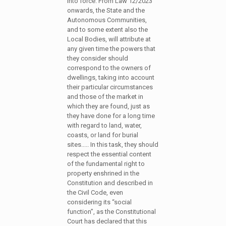
into force. From Law 12/2023
onwards, the State and the
Autonomous Communities,
and to some extent also the
Local Bodies, will attribute at
any given time the powers that
they consider should
correspond to the owners of
dwellings, taking into account
their particular circumstances
and those of the market in
which they are found, just as
they have done for a long time
with regard to land, water,
coasts, or land for burial
sites..... In this task, they should
respect the essential content
of the fundamental right to
property enshrined in the
Constitution and described in
the Civil Code, even
considering its “social
function”, as the Constitutional
Court has declared that this