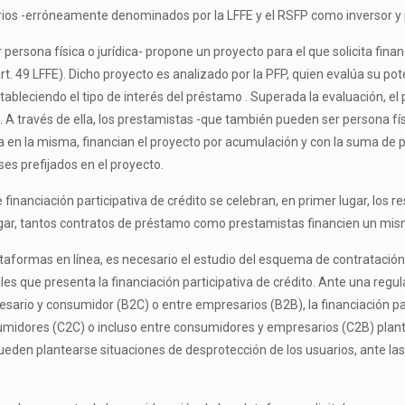
arios -erróneamente denominados por la LFFE y el RSFP como inversor 
persona física o jurídica- propone un proyecto para el que solicita fina
 49 LFFE). Dicho proyecto es analizado por la PFP, quien evalúa su poten
stableciendo el tipo de interés del préstamo . Superada la evaluación, el
A través de ella, los prestamistas -que también pueden ser persona físic
da en la misma, financian el proyecto por acumulación y con la suma d
ses prefijados en el proyecto.
financiación participativa de crédito se celebran, en primer lugar, los r
ugar, tantos contratos de préstamo como prestamistas financien un mi
taformas en línea, es necesario el estudio del esquema de contratación d
les que presenta la financiación participativa de crédito. Ante una reg
sario y consumidor (B2C) o entre empresarios (B2B), la financiación pa
midores (C2C) o incluso entre consumidores y empresarios (C2B) plantea
ueden plantearse situaciones de desprotección de los usuarios, ante las