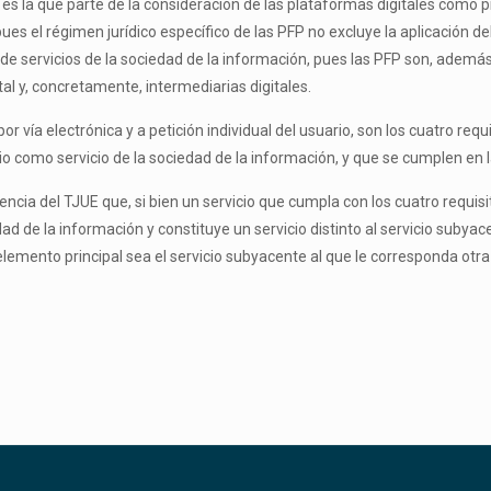
o es la que parte de la consideración de las plataformas digitales como 
pues el régimen jurídico específico de las PFP no excluye la aplicación del
 de servicios de la sociedad de la información, pues las PFP son, ademá
al y, concretamente, intermediarias digitales.
or vía electrónica y a petición individual del usuario, son los cuatro re
 como servicio de la sociedad de la información, y que se cumplen en la 
ncia del TJUE que, si bien un servicio que cumpla con los cuatro requisit
edad de la información y constituye un servicio distinto al servicio suby
lemento principal sea el servicio subyacente al que le corresponda otra c