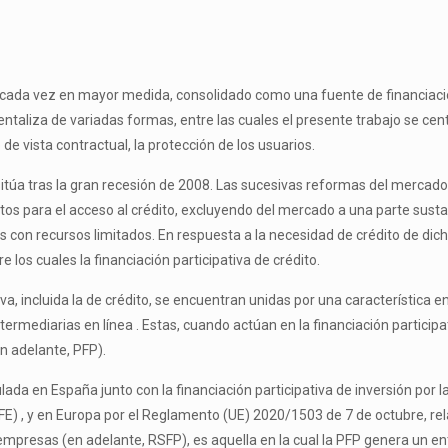
 y, cada vez en mayor medida, consolidado como una fuente de financiaci
entaliza de variadas formas, entre las cuales el presente trabajo se cent
de vista contractual, la protección de los usuarios.
 sitúa tras la gran recesión de 2008. Las sucesivas reformas del mercado fi
tos para el acceso al crédito, excluyendo del mercado a una parte susta
 con recursos limitados. En respuesta a la necesidad de crédito de dic
e los cuales la financiación participativa de crédito.
va, incluida la de crédito, se encuentran unidas por una característica e
ntermediarias en línea . Estas, cuando actúan en la financiación partici
en adelante, PFP).
gulada en España junto con la financiación participativa de inversión por 
FFE) , y en Europa por el Reglamento (UE) 2020/1503 de 7 de octubre, re
 empresas (en adelante, RSFP), es aquella en la cual la PFP genera un en