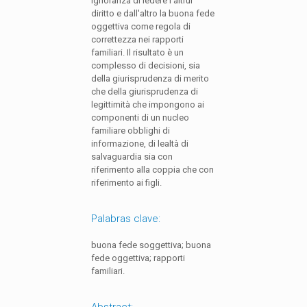
ignoranza di ledere l'altrui
diritto e dall'altro la buona fede
oggettiva come regola di
correttezza nei rapporti
familiari. Il risultato è un
complesso di decisioni, sia
della giurisprudenza di merito
che della giurisprudenza di
legittimità che impongono ai
componenti di un nucleo
familiare obblighi di
informazione, di lealtà di
salvaguardia sia con
riferimento alla coppia che con
riferimento ai figli.
Palabras clave:
buona fede soggettiva; buona
fede oggettiva; rapporti
familiari.
Abstract: