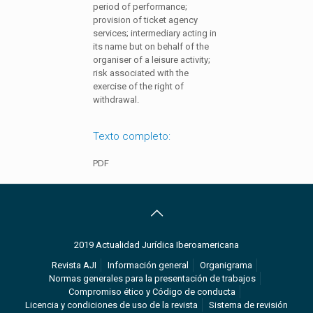
period of performance;
provision of ticket agency
services; intermediary acting in
its name but on behalf of the
organiser of a leisure activity;
risk associated with the
exercise of the right of
withdrawal.
Texto completo:
PDF
2019 Actualidad Jurídica Iberoamericana
Revista AJI
Información general
Organigrama
Normas generales para la presentación de trabajos
Compromiso ético y Código de conducta
Licencia y condiciones de uso de la revista
Sistema de revisión