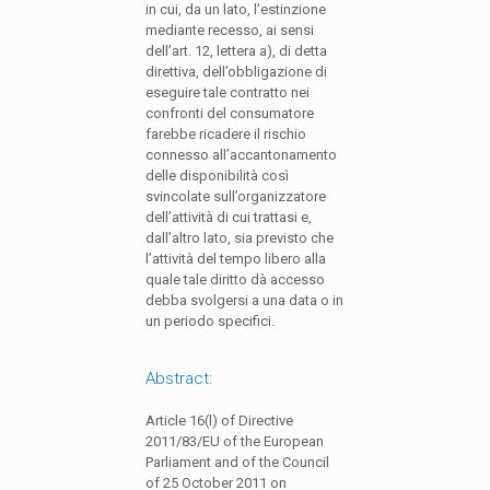
in cui, da un lato, l’estinzione
mediante recesso, ai sensi
dell’art. 12, lettera a), di detta
direttiva, dell’obbligazione di
eseguire tale contratto nei
confronti del consumatore
farebbe ricadere il rischio
connesso all’accantonamento
delle disponibilità così
svincolate sull’organizzatore
dell’attività di cui trattasi e,
dall’altro lato, sia previsto che
l’attività del tempo libero alla
quale tale diritto dà accesso
debba svolgersi a una data o in
un periodo specifici.
Abstract:
Article 16(l) of Directive
2011/83/EU of the European
Parliament and of the Council
of 25 October 2011 on