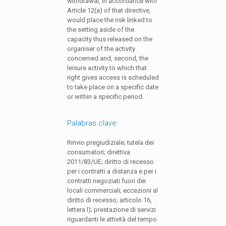
withdrawal, in accordance with
Article 12(a) of that directive,
would place the risk linked to
the setting aside of the
capacity thus released on the
organiser of the activity
concerned and, second, the
leisure activity to which that
right gives access is scheduled
to take place on a specific date
or within a specific period.
Palabras clave:
Rinvio pregiudiziale; tutela dei
consumatori; direttiva
2011/83/UE; diritto di recesso
per i contratti a distanza e per i
contratti negoziati fuori dei
locali commerciali; eccezioni al
diritto di recesso; articolo 16,
lettera l); prestazione di servizi
riguardanti le attività del tempo