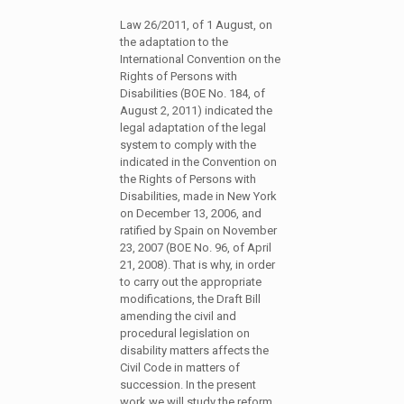
Law 26/2011, of 1 August, on
the adaptation to the
International Convention on the
Rights of Persons with
Disabilities (BOE No. 184, of
August 2, 2011) indicated the
legal adaptation of the legal
system to comply with the
indicated in the Convention on
the Rights of Persons with
Disabilities, made in New York
on December 13, 2006, and
ratified by Spain on November
23, 2007 (BOE No. 96, of April
21, 2008). That is why, in order
to carry out the appropriate
modifications, the Draft Bill
amending the civil and
procedural legislation on
disability matters affects the
Civil Code in matters of
succession. In the present
work we will study the reform