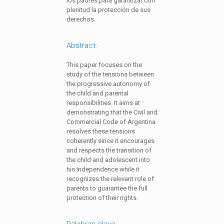
los padres para garantizar con
plenitud la protección de sus
derechos.
Abstract:
This paper focuses on the
study of the tensions between
the progressive autonomy of
the child and parental
responsibilities. It aims at
demonstrating that the Civil and
Commercial Code of Argentina
resolves these tensions
coherently since it encourages
and respects the transition of
the child and adolescent into
his independence while it
recognizes the relevant role of
parents to guarantee the full
protection of their rights.
Palabras clave: