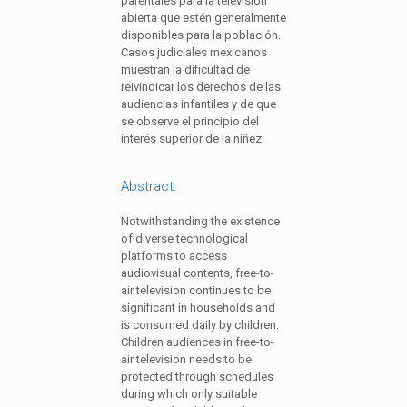
parentales para la televisión
abierta que estén generalmente
disponibles para la población.
Casos judiciales mexicanos
muestran la dificultad de
reivindicar los derechos de las
audiencias infantiles y de que
se observe el principio del
interés superior de la niñez.
Abstract:
Notwithstanding the existence
of diverse technological
platforms to access
audiovisual contents, free-to-
air television continues to be
significant in households and
is consumed daily by children.
Children audiences in free-to-
air television needs to be
protected through schedules
during which only suitable