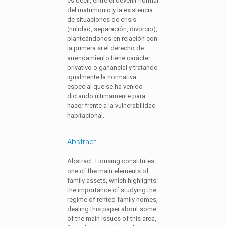
es decir, entre el devenir normal
del matrimonio y la existencia
de situaciones de crisis
(nulidad, separación, divorcio),
planteándonos en relación con
la primera si el derecho de
arrendamiento tiene carácter
privativo o ganancial y tratando
igualmente la normativa
especial que se ha venido
dictando últimamente para
hacer frente a la vulnerabilidad
habitacional.
Abstract:
Abstract: Housing constitutes
one of the main elements of
family assets, which highlights
the importance of studying the
regime of rented family homes,
dealing this paper about some
of the main issues of this area,