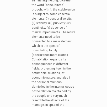
eliminating the prejudice that
the word “concubinato”
brought with it. the stable union
is subject to some essential
elements: (i) gender diversity;
(ii) stability; (iii) publicity; (iv)
continuity; (v) absence of
marital impediments. These five
elements need to be
connected to a main element,
which is the spirit of
constituting family
(coexistence more uxorio).
Cohabitation expands its
consequences in different
fields, projecting itself in the
patrimonial relations, of
economic nature, and also in
the personal relations,
domiciled in the internal scope
of the relation maintained by
the couple and very much
resemble the effects of the
marriage. In spite of the