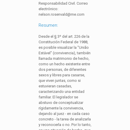
Responsabilidad Civil. Correo
electrónico:
nelson.rosenvald@me.com
Resumen:
Desde el § 3º del art. 226 de la
Constitución Federal de 1988,
es posible visualizar la "União
Estável" (convivencia), también
llamada matrimonio de hecho,
como un hecho existente entre
dos personas, de diferentes
sexos y libres para casarse,
que viven juntas, como si
estuvieran casadas,
caracterizando una entidad
familiar. El legislador se
abstuvo de conceptualizar
rígidamente la convivencia,
dejando al juez - en cada caso
concreto - la tarea de analizarla
y reconocerla o no. Por lo tanto,