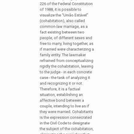
226 of the Federal Constitution
of 1988, it is possible to
visualize the “União Estável”
(cohabitation), also called
common-law marriage, as a
fact existing between two
people, of different sexes and
free to marry, living together, as
if married were characterizing a
family entity. The lawmaker
refrained from conceptualizing
rigidly the cohabitation, leaving
to the judge - in each concrete
case - the task of analyzing it
and recognizing it or not.
Therefore, it is a factual
situation, establishing an
affective bond between a
couple, intending to live as if
they were married. Cohabitants
is the expression consecrated
in the Civil Code to designate
the subject of the cohabitation,